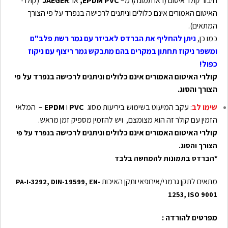
חיבור קולר איטום (ראו תמונה) מ–
EPDM PVC,
או .
JAEGER
(קולרי
האיטום האמורים אינם כלולים וניתנים לרכישה בנפרד על פי הצורך
המתאים).
כמו כן,
ניתן להחליף את הברדס לאביזר עם גמר רשת פלב"ם
ומשפר ניקוז תחתון במקרים בהם מתבקש גמר ריצוף עם ניקוז
כפול!
קולרי האיטום האמורים אינם כלולים וניתנים לרכישה בנפרד על פי
הצורך והסוג.
שימו לב
: עקב המיעוט בשימוש ביריעות מסוג
PVC
ו
EPDM
– המלאי
הזמין עם קולר זה הוא מצומצם, ויש להזמין מספיק זמן מראש.
קולרי האיטום האמורים אינם כלולים וניתנים לרכישה
בנפרד על פי
הצורך והסוג.
*
הברדס בתמונות להמחשה בלבד
מתאים לתקן גרמני/אירופאי ותקן האיכות
PA-I-3292, DIN-19599, EN-
1253, ISO 9001
מפרטים להורדה :