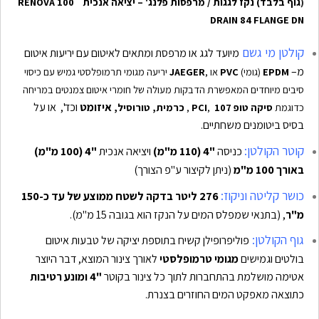
(
גוף בלבד) נקז לגגות / מרפסות פלנג' – יציאה אנכית
100 RENOVA
DRAIN 84 FLANGE DN
קולטן מי גשם
מיועד לגג או מרפסת ומתאים לאיטום עם יריעות איטום
מ–
EPDM
(גומי)
PVC
או ,
JAEGER
יריעה מגומי תרמופלסטי גמיש עם כיסוי
סיבים מיוחדים המאפשרת הדבקות מעולה של חומרי איטום צמנטים במריחה
איזומט
וכד', או על
כדוגמת
סיקה טופ 107
,
PCI
,
כרמית, טורוסיל,
בסיס ביטומנים משחתיים.
קוטר הקולטן:
כניסה
"4 (110 מ"מ)
ויציאה אנכית
"4 (100 מ"מ)
באורך 100 מ"מ
(ניתן לקיצור ע"פ הצורך)
כושר קליטה וניקוז:
276 ליטר בדקה לשטח ממוצע של עד כ-150
מ"ר
, (בתנאי שמפלס המים על הנקז הוא בגובה 15 מ"מ).
גוף הקולטן:
פוליפרופילן קשיח בתוספת יציקה של טבעות איטום
בולטים וגמישים
מגומי טרמופלסטי
לאורך צינור המוצא, דבר היוצר
אטימה מושלמת בהתחברות לתוך כל צינור בקוטר
"4
ומונע רטיבות
כתוצאה מאפקט המים החוזרים בצנרת.