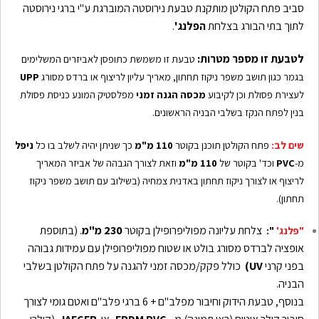
סביב פתח הקולטן מותקנת טבעת נירוסטה המוברגת ע"י ברגי נירוסטה
לתוך בתי הבורג בצלחת
הפלנג'
.
לטבעת זו מספר מטרות:
טבעת זו משמשת כתופסן לאביזרים המשלימים
בגמר כגון תושב משפר ניקוז תחתון, מאריך עליון לריצוף או ברדס מסורג
UPP
לעצירת פסולת וכן לקיבוע
מכסה הגנה זמני
מפלסטיק המונע כניסת פסולת
בנין לפתח הנקז בשלבי הבניה הראשונים.
שים לב:
פתח הקולטן תוכנן בקוטר
110 מ"מ
כך שניתן
יהיה לשלב בו כל
ניפל
מ-
PVC
וכד' בקוטר של
110 מ"מ
וזאת לצורך הגבהה של אביזר המאריך
לריצוף או לצורך
ניקוז תחתון באדנית צמחיה (בשילוב עם תושב משפר
ניקוז
תחתון).
צלחת עליונה מפוליפרופילן בקוטר
230 מ"מ
. (בתוספת
"פלנג'
":
אופציה לברדס מסורג בולט או שטוח מפוליפרופילן עם עמידות גבוהה
בפני קרני
UV)
כולל פקק/מכסה זמני להגנה על פתח הקולטן בשלבי
הבניה.
בנוסף, טבעת הידוק וחיבור מפלב"ם + 6 ברגי פלב"ם ואטם גומי לצורך