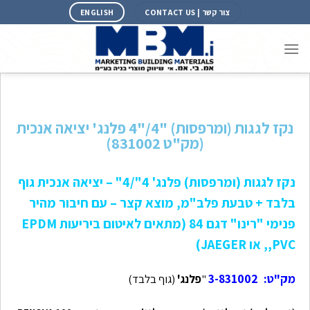
צור קשר | CONTACT US
ENGLISH
נקז לגגות (ומרפסות) "4/"4 פלנג' יציאה אנכית
(מק"ט 831002)
נקז לגגות (ומרפסות) פלנג' 4"/4" – יציאה אנכית גוף
בלבד + טבעת פלב"מ, מוצא קצר – עם חיבור מהיר
פנימי "רינו" דגם 84 (מתאים לאיטום ביריעות EPDM
,PVC, או JAEGER)
מק"ט: 3-831002
"
פלנג'
(גוף בלבד)