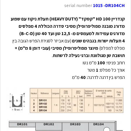
serial number
1015 -DR104CH
קנדריין
100 "קסקד" (
HD
HEAVY DUTY
)
תעלת ניקוז עם שפוע
מדורג מובנה מפוליפרופילן מסיבי
סדרה הכוללת 4 מפלסים
מדורגים
עמידות למעמסים מ- 12,5 טון ועד 40 טון (
B-C-D
)
4 תעלות ישרות בגבהים שונים
(עם אביזר לסגירת הפרש הגובה בין
מפלס למפלס)
מיוצר מפוליפרופילן מסיבי (עובי דופן 8 מ"מ) +
תושבת שן מגולוונת וברגי נעילה לרשתות
.
רוחב פנימי:
100
מ"מ נטו
אורך כל מפלס:
1
מטר
הפרש בין דרגה לדרגה:
40
מ"מ