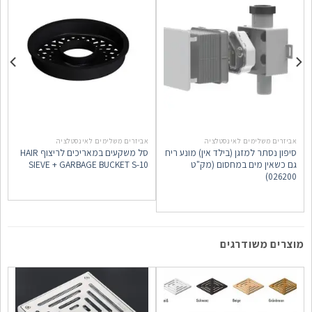
אביזרים משלימים לאינסטלציה
אביזרים משלימים לאינסטלציה
א
סיפון נסתר למזגן (בילד אין) מונע ריח
סל משקעים במאריכים לריצוף HAIR
ט
גם כשאין מים במחסום (מק"ט
SIEVE + GARBAGE BUCKET S-10
026200)
ל
מוצרים משודרגים