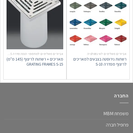
אביזרים משלימים לאינסטלציה
אביזרים משלימים למחסומי רצפה סדרה S-15
רשתות נירוסטה בצבעים למאריכים
מאריכים + רשתות לריצוף (145 מ"מ)
לריצוף מסדרה S-10
15-GRATING FRAMES S
החברה
משפחת MBM
פרופיל חברה