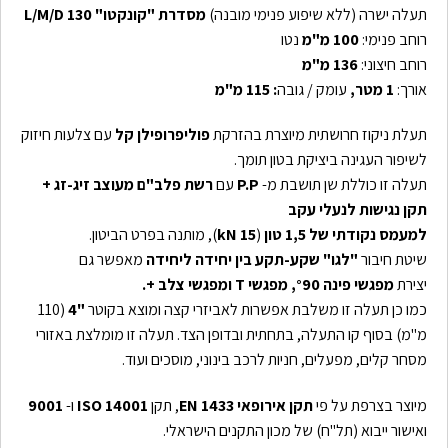
תעלה ישרה (ללא שיפוע פנימי מובנה)
מסדרת "קונקטו"
130
L/M/D
רוחב פנימי:
100 מ"מ
נטו
רוחב חיצוני:
136 מ"מ
אורך:
1 מטר,
עומק / גובה
: 115 מ"מ
תעלת ניקוז חרושתית מיוצרת בהזרקת
פוליפרופילן קל
עם צלעות חיזוק
לשיפור העגינה ביציקת בטון תומך.
תעלה זו כוללת שן תושבת מ-
P.P
עם
רשת
פלב"ם מעוצב זיג-זג +
תקן נגישות לנעלי עקב
למעמס נקודתי של 1,5
טון
(
15
kN
), מותנה בפרט הביטון.
שיטת חיבור
"לגו" שקע-תקע בין יחידה ליחידה
מאפשר גם
יצירת
מפגשי פינה
90, מפגשי
°
T
ומפגשי צלב
+
.
כמו כן תעלה זו משלבת אפשרות לאביזרי קצה ומוצא בקוטר
"4
(110
מ"מ) בסוף קו התעלה, בתחתית ובדופן הצד. תעלה זו מומלצת באזורי
מסחר קלים, מפעלים, חניות לרכב בינוני, מוסכים ועוד.
מיוצר בצרפת על פי
תקן אירופאי
1433
EN
, תקן
14001
ISO
ו-
9001
ואישור ייבוא (תל"ח) של מכון התקנים הישראלי.