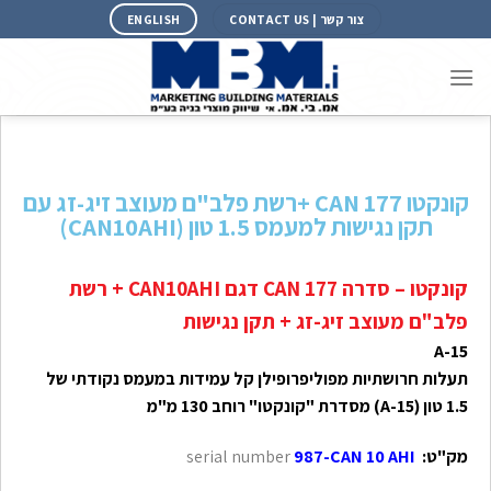
צור קשר | CONTACT US
ENGLISH
קונקטו 177 CAN +רשת פלב"ם מעוצב זיג-זג עם
תקן נגישות למעמס 1.5 טון (CAN10AHI)
קונקטו – סדרה
177
CAN דגם CAN10AHI + רשת
פלב"ם מעוצב זיג-זג + תקן נגישות
A-15
תעלות חרושתיות מפוליפרופילן קל עמידות במעמס נקודתי של
1.5 טון (A-15) מסדרת "קונקטו" רוחב 130 מ"מ
מק"ט:
987-CAN 10 AHI
serial number