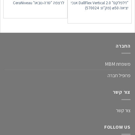
"דלפלקס" DallFlex Vertical 2.0 אנכי
לרצפה "סרה-נובאו" CeraNiveau
ד
יציאה ø50 (מק"ט: 570024)
ס
החברה
משפחת MBM
פרופיל חברה
צור קשר
צור קשר
FOLLOW US