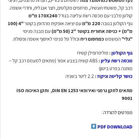
נקז המשמש כמחסום רצפה
לשטחים ציבוריים, חצרות מרוצפים, חניוני
רכב קל, משטחי תעשיה, מרתפים מקלטים, חצר אנגלית, וחדרי אשפה.
קולטן מלבני עם מכסה רשת עליונה בגודל
170X240 מ"מ
גוף הקולטן בגובה
220 מ"מ
עם יציאה אופקית מהדופן בקוטר
"4 (100
מ"מ)
+ כניסה אחורית בקוטר "2 (50 מ"מ)
עם מבנה פנימי
"גלי"
המשמש
כמחסום ריח
וכולל סל פנימי לאיסוף אשפה ופסולת.
גוף הקולטן
:
פוליפרופילן קשיח
מכסה רשת עליון
:
ABS קשיח בצבע אפור (מתאים למעמס רכב קל –
מותנה בפרט ביטון)
כושר קליטה וניקוז
:
2.2 ליטר בשניה
מתאים לתקן גרמני ואירופאי DIN EN 1253, ותקן האיכות ISO
9001
מפרטים להורדה :
PDF DOWNLOAD