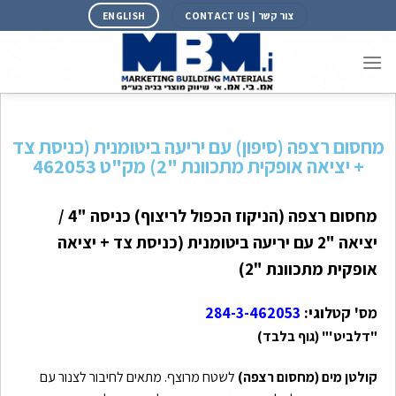
צור קשר | CONTACT US
ENGLISH
מחסום רצפה (סיפון) עם יריעה ביטומנית (כניסת צד
+ יציאה אופקית מתכוונת "2) מק"ט 462053
מחסום רצפה (הניקוז הכפול לריצוף) כניסה "4 /
יציאה "2
עם יריעה ביטומנית
(כניסת צד + יציאה
אופקית מתכוונת "2)
מס' קטלוגי:
284-3-462053
"דלביט'" (גוף בלבד)
קולטן מים (מחסום רצפה)
לשטח מרוצף. מתאים לחיבור לצנור עם