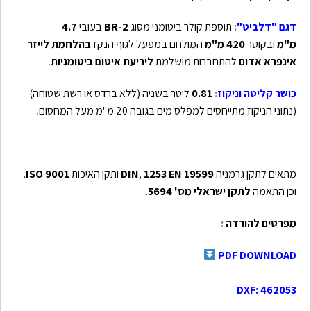
דגם
"דלביט"
:
תוספת קולר ביטומני מסוג
2-BR
בעובי
4.7
מ"מ
ובקוטר
420 מ"מ
המולחם במפעל לגוף הנקז
בהלחמת לייזר
אינפרא אדום
להתחברות מושלמת
ליריעת איטום ביטומניות
.
כושר קליטה וניקוז
:
0.81
ליטר בשניה (ללא ברדס או רשת שטוחה)
(נתוני הניקוז מתייחסים למפלס מים בגובה 20 מ"מ מעל המחסום
.
מתאים לתקן גרמניה
19599
EN
1253
,
DIN
ותקן האיכות
9001
ISO
.
וכן התאמה
לתקן ישראלי מס'
5694
.
מפרטים להורדה
:
PDF DOWNLOAD
DXF: 462053