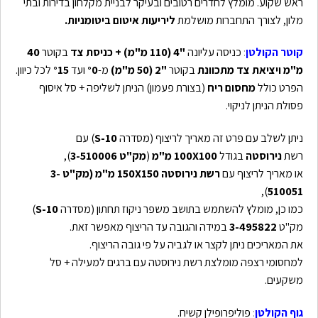
ראש שקוע. מומלץ לחדרים רטובים ובעיקר לבניית מקלחון בדירות ובתי
מלון, לצורך התחברות מושלמת
ליריעות איטום ביטומניות.
קוטר הקולטן
:
כניסה עליונה
"4 (110 מ"מ)
+
כניסת צד
בקוטר
40
מ"מ ויציאת צד מתכוונת
בקוטר
"2 (50 מ"מ)
מ-
0
°
ועד
15
°
לכל כיוון.
הפרט כולל
מחסום ריח
(בצורת פעמון) הניתן לשליפה + סל איסוף
פסולת הניתן לניקוי.
ניתן לשלב עם פרט זה מאריך לריצוף (מסדרה
10-
S
) עם
רשת
נירוסטה
בגודל
100 מ"מ
X
100
(
מק"ט 3-510006
),
או מאריך לריצוף עם
רשת נירוסטה 150
X
150 מ"מ (מק"ט 3-
),
510051
כמו כן, מומלץ להשתמש בתושב משפר ניקוז תחתון (מסדרה
10-
S
)
מק"ט
3-495822
במידה והגובה עד הריצוף מאפשר זאת.
את המאריכים ניתן לקצר או לגביה על פי גובה הריצוף.
למחסומי רצפה מומלצת רשת נירוסטה עם ברגים למעילה + סל
משקעים.
גוף הקולטן
:
פוליפרופילן קשיח.