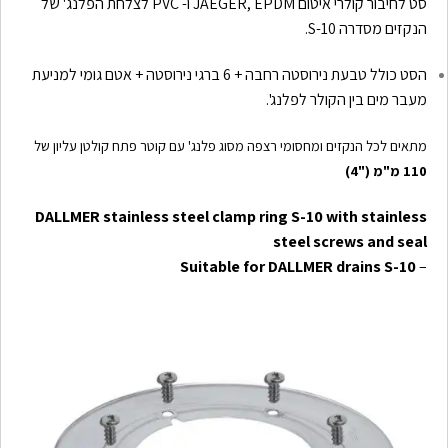
סט לחיבור קולרי איטום JAEGER, EPDM ו- PVC לצלחת הפלנג' של
הנקזים מסדרה 10-S.
הסט כולל טבעת נירוסטה רחבה + 6 ברגי נירוסטה + אטם גומי למניעת
מעבר מים בין הקולר לפלנג'.
מתאים לכל הנקזים ומחסומי רצפה מסוג פלנג' עם קוטר פתח קולטן עליון של
110 מ"מ ("4)
DALLMER stainless steel clamp ring S-10 with stainless
steel screws and seal
Suitable for DALLMER drains S-10
–