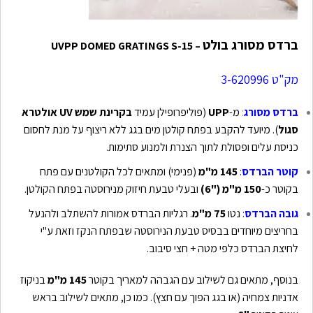
ברדס מסורג בולט
– UVPP DOMED GRATINGS S-15
מק"ט 3-620996
ברדס מסורג
:
מ-
UPP
(פוליפרופילן עמיד
בקרינת שמש UV אולטרא
סגול
). מיועד להקבע בפתח קולטן מים בגג ללא ריצוף על מנת לחסום
כניסת עלים ופסולת לתוך הצנרת ולמנוע סתימות.
קוטר הברדס
:
145 מ"מ
(פנימי) ומתאים לכל הקולטנים עם פתח
בקוטר כ-
150 מ"מ ("6)
ובעלי טבעת חיזוק מנירוסטה בפתח הקולטן.
גובה הברדס
: נטו
75 מ"מ
. רגליות הברדס אמורות להשתלב ולהנעל
בחריצים מיוחדים בבסיס טבעת הנירוסטה שבפתח הנקז וזאת ע"י
לחיצת הברדס כלפי מטה + חצי סיבוב.
בנוסף, מתאים גם לשילוב עם הגבהה למאריך בקוטר
145 מ"מ
בניקוז
אדניות צמחיה (או בגג הפוך עם חצץ). כמו כן, מתאים לשילוב בראש