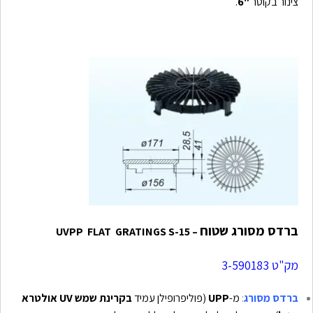
צינור בקוטר
"6
.
ברדס מסורג שטוח
– UVPP FLAT GRATINGS S-15
מק"ט 3-590183
ברדס מסורג
:
מ-
UPP
(פוליפרופילן עמיד
בקרינת שמש UV אולטרא