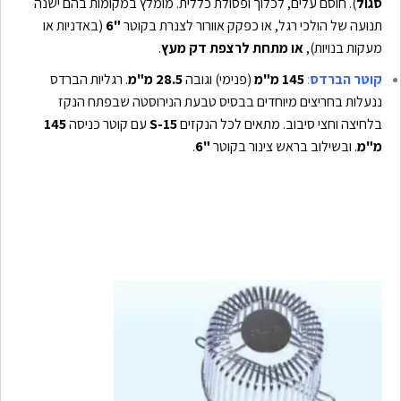
סגול
). חוסם עלים, לכלוך ופסולת כללית. מומלץ במקומות בהם ישנה
תנועה של הולכי רגל, או כפקק אוורור לצנרת בקוטר
"6
(באדניות או
מעקות בנויות),
או מתחת לרצפת דק מעץ
.
קוטר הברדס
:
145 מ"מ
(פנימי) וגובה
28.5 מ"מ
. רגליות הברדס
ננעלות בחריצים מיוחדים בבסיס טבעת הנירוסטה שבפתח הנקז
בלחיצה וחצי סיבוב. מתאים לכל הנקזים
15-S
עם קוטר כניסה
145
מ"מ
. ובשילוב בראש צינור בקוטר
"6
.