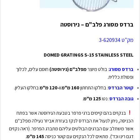
ברדס מסורג פלב"ם – נירוסטה
מק"ט 3-620934
DOMED GRATINGS S-15 STAINLESS STEEL
ברדס מסורג
: בולט מיוצר
מפלב"ם (נירוסטה)
חוסם עלים, לכלוך
ופסולת כללית.
קוטר הברדס
: בחלקו התחתון
160 מ"מ ו-120 מ"מ
בחלקו העליון.
גובה הברדס
: נטו
125 מ"מ
.
בנקזים בהם קיימים ברגי פרפר בטבעת הנירוסטה אשר בפתח
הכניסה, ניתן לנעול את הברדס לנקז בעזרת אביזר נעילה מפלב"ם
אשר משתלב עם הברגים הבולטים עליהם מתברג הפרפר. (ראה נקזים
דגם רינו וכד'). מתאים לכל הנקזים עם קוטר כניסה
145 מ"מ
.