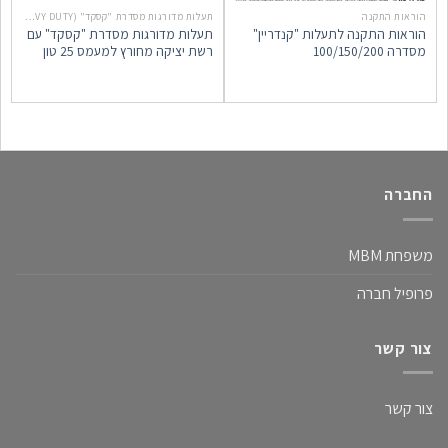
הוראות התקנה
תעלות מדורגות מסדרת "קסקד" (KENADRAIN CASCADE HD (HEAVY DUTY
הוראות התקנה לתעלות "קנדריין"
תעלות מדורגות מסדרת "קסקד" עם
ת
מסדרה 100/150/200
רשת יציקה מחורץ למעמס 25 טון
ר
ל
החברה
משפחת MBM
פרופיל חברה
צור קשר
צור קשר