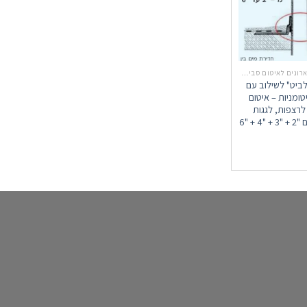
קולרי איטום - צווארונים לאיטום סביב צנרת חודרת
לביט" לשילוב עם
טומניות – איטום
 לרצפות, לגגות
 + "6