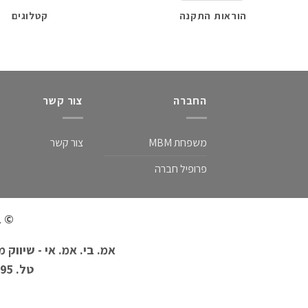
הוראות התקנה
קטלוגים
החברה
צור קשר
משפחת MBM
צור קשר
פרופיל חברה
© 2021 כל הזכויות שמורות אמ. בי. אמ. אי - שיווק מוצרי בניה בע"מ
אמ. בי. אמ. אי - שיווק מוצרי בניה בע"מ
טל. 08-8509595 (רב קווי) | פקס. 08-8509594 | e-mail: info@mbmi.co.il